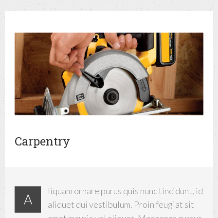
Carpentry
liquam ornare purus quis nunc tincidunt, id
A
aliquet dui vestibulum. Proin feugiat sit
amet mauris vel aliquet. Maecenas cursus