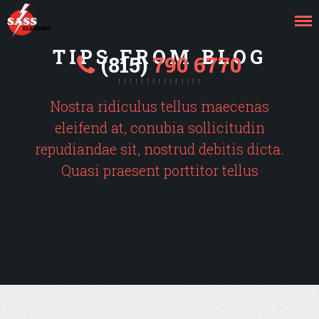
TIPS FROM BLOG
(815)
790 6770
Nostra ridiculus tellus maecenas
eleifend at, conubia sollicitudin
repudiandae sit, nostrud debitis dicta.
Quasi praesent porttitor tellus